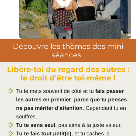
Découvre les thèmes des mini
séances :
Libère-toi du regard des autres :
le droit d'être toi-même !
Tu te mets souvent de côté et tu
fais passer
les autres en premier
,
parce que tu penses
ne pas mériter d'attention
. Cependant tu en
souffres...
Tu te sens seul
, pas aimé à ta juste valeur.
Tu te fais tout petit(e)
, et tu caches la